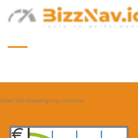
Ga
naar
de
inhoud
Wat levert Business Portfolio Management nu
eigenlijk op?
Naast 20% besparing nog veel meer;